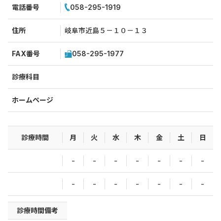
電話番号
058-295-1919
住所
岐阜市近島５－１０－１３
FAX番号
058-295-1977
診療科目
ホームページ
診療時間
月
火
水
木
金
土
日
-
-
-
-
-
-
-
-
-
-
-
-
-
-
診療時間備考